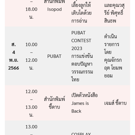
–
สำนักพิมพ์
เลี้ยงลูกให้
และคุณวสุ
18.00
Isopod
เติบโตด้วย
รีย์ พิศุทธิ์
น.
การอ่าน
สินธพ
PUBAT
ดำเนิน
CONTEST
ส.
10.00
รายการ
2023
4
–
โดย
PUBAT
การแข่งขัน
พ.ย.
12.00
คุณจักรก
ตอบปัญหา
2566
น.
ฤต โยมพ
วรรณกรรม
ยอม
ไทย
12.00
เปิดตัวหนังสือ
–
สำนักพิมพ์
James is
เจมส์ ชี้ดาบ
13.00
ชี้ดาบ
Back
น.
13.00
–
COSPLAY