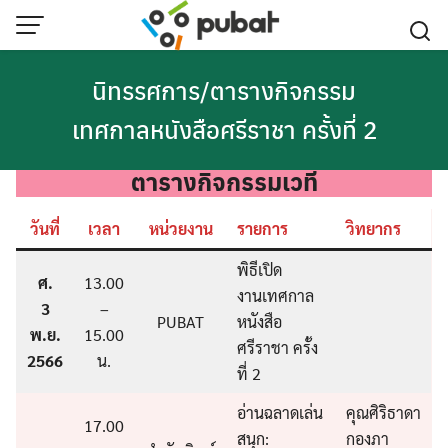
Skip
to
content
นิทรรศการ/ตารางกิจกรรม
เทศกาลหนังสือศรีราชา ครั้งที่ 2
ตารางกิจกรรมเวที
วันที่
เวลา
หน่วยงาน
รายการ
วิทยากร
พิธีเปิด
ศ.
13.00
งานเทศกาล
3
–
PUBAT
หนังสือ
พ.ย.
15.00
ศรีราชา ครั้ง
2566
น.
ที่ 2
อ่านฉลาดเล่น
คุณศิริธาดา
17.00
สนุก:
กองภา