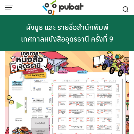
Skip
to
content
ผังบูธ และ รายชื่อสำนักพิมพ์
เทศกาลหนังสืออุดรธานี ครั้งที่ 9