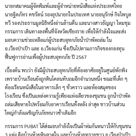
นายกสมาคมผู้จัดพิมพ์และผู้จำหน่ายหนังสือแห่งประเทศไทย
นายฐิตภัทร คชรัตน์ รองอุปนายกในประเทศ นายอนุรักษ์ กิจไพบูล
ทวี รองประธานมูลนิธิหนึ่งอ่านล้านตื่น และนางสาวธัญญา ไหมชุม
กรรมการ เดินทางลงพื้นที่จังหวัดเชียงราย เพื่อให้กำลังใจและส่ง
มอบความช่วยเหลือแก่ผู้ประสบอุทกภัยน้ำป่าพัดถล่ม ใน
อ.เวียงป่าเป้า และ อ.เวียงแก่น ซึ่งเป็นไปตามภารกิจของกองทุน
ฟื้นฟูการอ่านเพื่อผู้ประสบอุทกภัย ปี 2567
เบื้องต้น พบว่า ยังมีผู้ประสบอุทกภัยที่ต้องอาศัยอยู่ในศูนย์พักพิง
เพราะบ้านเรือนยังถูกดินโคลนทับถมอีกจำนวนหนึ่ง ขณะที่เด็ก ๆ
ต้องเรียนหนังสือในอาคารเล็ก ๆ ชั่วคราว และห้องสมุดของ
โรงเรียน ซึ่งเป็นแหล่งความรู้เพียงแห่งเดียวของชุมชน ถูกน้ำป่าพัด
ถล่มเสียหายไปพร้อมกับอาคารเรียนทั้งหลัง ล่าสุด ชาวบ้านส่วน
ใหญ่กำลังเผชิญกับภัยหนาวซ้ำเติมอีก
กรรมการ PUBAT ได้ส่งมอบกำลังใจเป็นผ้าห่มกันหนาวให้กับชุมชน
3 แห่ง คือบ้านห้วยหินลาดใน และบ้านห้วยทรายขาว อ.เวียงป่าเป้า