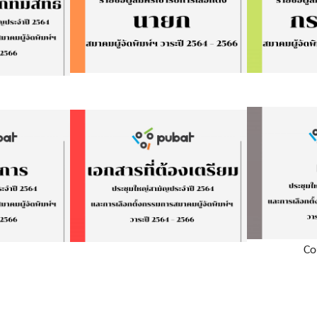
Search
for:
Co