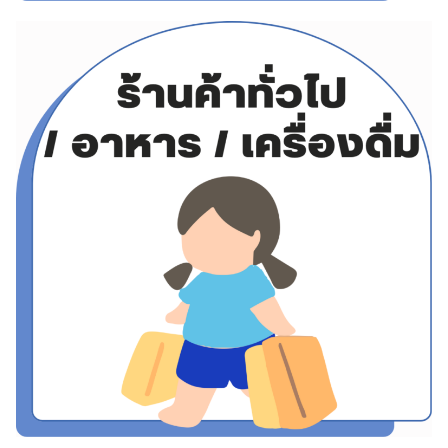
Search
for: