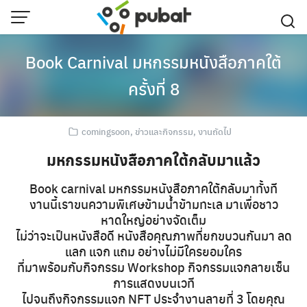
Skip
to
content
Book Carnival มหกรรมหนังสือภาคใต้
ครั้งที่ 8
comingsoon
,
ข่าวและกิจกรรม
,
งานถัดไป
มหกรรมหนังสือภาคใต้กลับมาแล้ว
Book carnival มหกรรมหนังสือภาคใต้กลับมาทั้งที
งานนี้เราขนความพิเศษข้ามน้ำข้ามทะเล มาเพื่อชาว
หาดใหญ่อย่างจัดเต็ม
ไม่ว่าจะเป็นหนังสือดี หนังสือคุณภาพที่ยกขบวนกันมา ลด
แลก แจก แถม อย่างไม่มีใครยอมใคร
ที่มาพร้อมกับกิจกรรม Workshop กิจกรรมแจกลายเซ็น
การแสดงบนเวที
ไปจนถึงกิจกรรมแจก NFT ประจำงานลายที่ 3 โดยคุณ