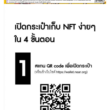
Search
for: