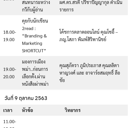
สนทนาระหว่าง
ผศ.ดร.สรตี ปรีชาปัญญากุล ดำเนิน
กวีกับผู้อ่าน
รายการ
คุยกับนักเขียน
2read :
18.00-
โค้ชการตลาดออนไลน์ คุณโซอี้ –
“Branding &
19.00
ภญ.โสภา พิมพ์สิริพานิชย์
Marketing
SHORTCUT”
มองการเมือง
คุณสุภัตรา ภูมิประภาส คุณลลิตา
19.00-
พม่า..ก่อนการ
หาญวงศ์ และ อาจาร์ยสมฤทธิ์ ลือ
20.00
เลือกตั้ง.ผ่าน
ชัย
หนังสือผ่าพม่า
วันที่ 9 ตุลาคม 2563
เวลา
หัวข้อ
วิทยากร
11.00-