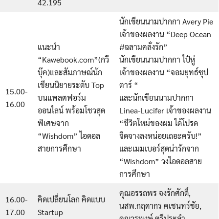
42.195
นักเขียนนามปากกา Avery Pie
เจ้าของผลงาน “Deep Ocean
แนะนำ
#ฉลามคลั่งรัก”
“Kawebook.com”(กวี
นักเขียนนามปากกา ไป๋หู่
บุ๊ค)และสัมภาษณ์นัก
เจ้าของผลงาน “จอมยุทธ์ซุป
เขียนนิยายระดับ Top
ตาร์ “
15.00-
บนแพลตฟอร์ม
และนักเขียนนามปากกา
16.00
ออนไลน์ พร้อมโชวสุด
Linea-Lucifer เจ้าของผลงาน
พิเศษจาก
“ชีวิตใหม่ของผม ได้โปรด
“Wishdom” ไอดอล
จืดจางลงหน่อยเถอะครับ!”
สายการศึกษา
และเมมเบอร์สุดน่ารักจาก
“Wishdom” วงไอดอลสาย
การศึกษา
คุณอรรถพร จงรักศักดิ์,
16.00-
คิดเปลี่ยนโลก คิดแบบ
นสพ.กฤดากร คเชนทร์ชัย,
17.00
Startup
คุณวรพงษ์ ตรีประลำ