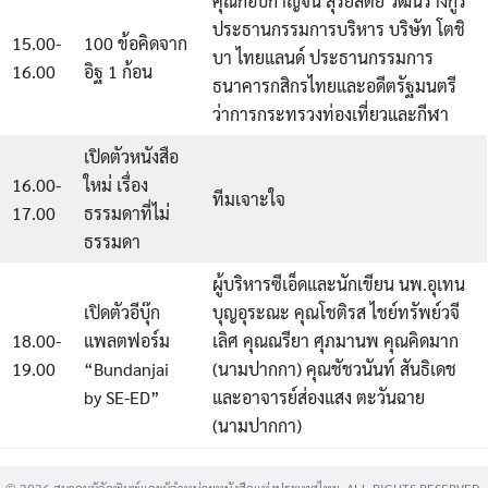
คุณกอบกาญจน์ สุริยสัตย์ วัฒนรางกูร
ประธานกรรมการบริหาร บริษัท โตชิ
15.00-
100 ข้อคิดจาก
บา ไทยแลนด์ ประธานกรรมการ
16.00
อิฐ 1 ก้อน
ธนาคารกสิกรไทยและอดีตรัฐมนตรี
ว่าการกระทรวงท่องเที่ยวและกีฬา
เปิดตัวหนังสือ
16.00-
ใหม่ เรื่อง
ทีมเจาะใจ
17.00
ธรรมดาที่ไม่
ธรรมดา
ผู้บริหารซีเอ็ดและนักเขียน นพ.อุเทน
เปิดตัวอีบุ๊ก
บุญอุระณะ คุณโชติรส ไชย์ทรัพย์วจี
18.00-
แพลตฟอร์ม
เลิศ คุณณรียา ศุภมานพ คุณคิดมาก
19.00
“Bundanjai
(นามปากกา) คุณชัชวนันท์ สันธิเดช
by SE-ED”
และอาจารย์ส่องแสง ตะวันฉาย
(นามปากกา)
© 2026 สมาคมผู้จัดพิมพ์และผู้จำหน่ายหนังสือแห่งประเทศไทย. ALL RIGHTS RESERVED.