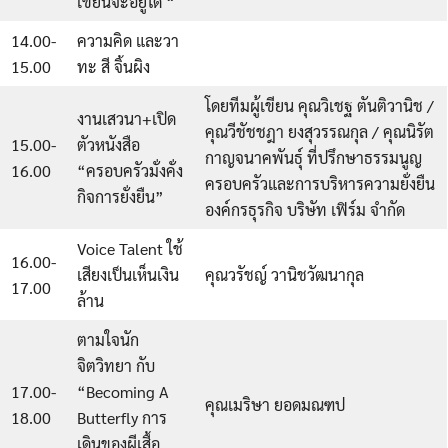
เขียนจะอยู่ได้ “
14.00-
ความคิด และวา
15.00
ทะ สี จิ้นผิง
โดยทีมผู้เขียน คุณวิเชฐ ตันติวานิช /
งานเสวนา+เปิด
คุณวีชัชชฎา ยงสุวรรณกุล / คุณนิรัต
15.00-
ตัวหนังสือ
กาญจนาคพันธุ์ ที่ปรึกษาธรรมนูญ
16.00
“ครอบครัวมั่งคั่ง
ครอบครัวและการบริหารความยั่งยืน
กิจการยั่งยืน”
องค์กรธุรกิจ บริษัท เฟิร์ม จำกัด
Voice Talent ใช้
16.00-
เสียงเป็นเห็นเงิน
คุณวรัชญ์ วานิชวัฒนากุล
17.00
ล้าน
ตามใจนัก
จิตวิทยา กับ
Search
17.00-
“Becoming A
คุณเมริษา ยอดมณฑป
for:
18.00
Butterfly การ
เดินของผีเสื้อ