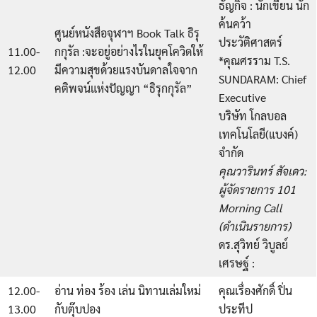
ธัญกิจ : นักเขียน นัก
ค้นคว้า
ศูนย์หนังสือจุฬาฯ Book Talk ธิรุ
ประวัติศาสตร์
11.00-
กกุรัล :จะอยู่อย่างไรในยุคโควิดให้
*คุณศรราม T.S.
12.00
มีความสุขด้วยแรงบันดาลใจจาก
SUNDARAM: Chief
คติพจน์แห่งปัญญา “ธิรุกกุรัล”
Executive
บริษัท โกลบอล
เทคโนโลยี(แบงค์)
จำกัด
คุณวารินทร์ สัจเดว:
ผู้จัดรายการ 101
Morning Call
(ดำเนินรายการ)
ดร.สุวิทย์ วิบูลย์
เศรษฐ์ :
12.00-
อ่าน ท่อง ร้อง เล่น นิทานเล่มใหม่
คุณเรื่องศักดิ์ ปิ่น
13.00
กับตุ๊บปอง
ประทีป