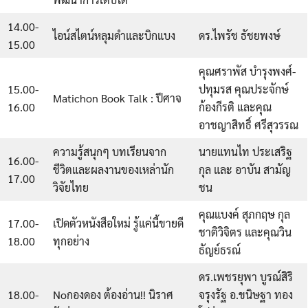
14.00-
ไอน์สไตน์หลุมดำและบิกแบง
ดร.ไพรัช ธัชยพงษ์
15.00
คุณศราพัส บำรุงพงศ์-
15.00-
ปทุมรส คุณประจักษ์
Matichon Book Talk : ปีศาจ
16.00
ก้องกีรติ และคุณ
อาชญาสิทธิ์ ศรีสุวรรณ
ความรู้สนุกๆ บทเรียนจาก
นายแทนไท ประเสริฐ
16.00-
ชีวิตและผลงานของเหล่านัก
กุล และ อาบัน สามัญ
17.00
วิจัยไทย
ชน
คุณแบงค์ สุภกฤษ กุล
17.00-
เปิดตัวหนังสือใหม่ รู้แค่นี้ขายดี
ชาติวิจิตร และคุณวิน
18.00
ทุกอย่าง
ธัญย์ธรณ์
ดร.เพชรยุพา บูรณ์สิริ
18.00-
Noกองดอง ต้องอ่าน!! นิราศ
จรุงรัฐ อ.ขนิษฐา ทอง