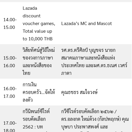
Lazada
discount
14.00-
voucher games,
Lazada’s MC and Mascot
15.00
Total value up
to 10,000 THB
วิสัยทัศน์สู่วิถีใหม่
รศ.ดร.ตรีศิลป์ บุญขจร นายก
15.00-
ของวงการภาษา
สมาคมภาษาและหนังสือแห่ง
16.00
และหนังสือของ
ประเทศไทย และผศ.ดร.ธเนศ เวศร์
ไทย
ภาดา
การเงิน
16.00-
ครอบครัว…จัดให้
คุณธชธร สมใจวงษ์
17.00
ลงตัว
กวีนิพนธ์ซีไรต์
กวีซีไรต์รอบคัดเลือก ๒๕๖๒ /
รอบคัดเลือก
ดร.อลงกต ใหม่ด้วง (กัลปพฤกษ์) คุณ
17.00-
2562 : บท
บุษบา ประพาสพงศ์ และ
18.00