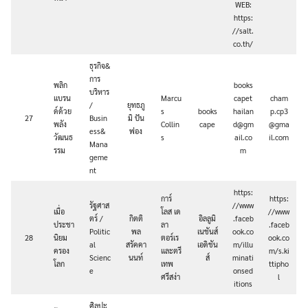
WEB:
https:
//salt.
co.th/
ธุรกิจ&
การ
พลิก
books
บริหาร
แบรน
Marcu
capet
cham
/
ยุทธภู
ด์ด้วย
s
books
hailan
p.cp3
27
Busin
มิ ปัน
พลัง
Collin
cape
d@gm
@gma
ess&
ฟอง
วัฒนธ
s
ail.co
il.com
Mana
รรม
m
geme
nt
https:
การ์
https:
รัฐศาส
//www
เมื่อ
โลส เด
//www
ตร์ /
กิตติ
อิลลูมิ
.faceb
ประชา
ลา
.faceb
Politic
พล
เนชันส์
ook.co
28
นิยม
ตอร์เร
ook.co
al
สรัคคา
เอดิชัน
m/illu
ครอง
และตรี
m/s.ki
Scienc
นนท์
ส์
minati
โลก
เทพ
ttipho
e
onsed
ศรีสง่า
l
itions
ศิลปะ