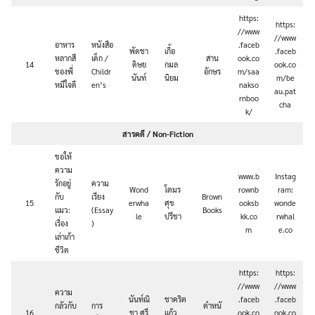
https:
https:
//www
//www
อาหาร
หนังสือ
.faceb
พัดชา
เกื้อ
.faceb
หลากสี
เด็ก /
สาน
ook.co
14
ดิษย
กมล
ook.co
ของพี่
Childr
อักษร
m/saa
นันท์
นิยม
m/be
หมีใจดี
en’s
nakso
au.pat
rnboo
cha
k/
สารคดี / Non-Fiction
ขอให้
ความ
www.b
Instag
รักอยู่
ความ
Wond
โตมร
rownb
ram:
กับ
เรียง
Brown
15
erwha
ศุข
ooksb
wonde
แมว:
(Essay
Books
le
ปรีชา
kk.co
rwhal
เรื่อง
)
m
e.co
เล่าเก้า
ชีวิต
https:
https:
//www
//www
ความ
นันท์ณิ
ชาคริต
.faceb
.faceb
กลัวกับ
การ
ตำหนั
16
ชา ศรี
แก้ว
ook.co
ook.co