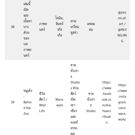
เล่มนี้
เปิด
@joni
เผย
โจนิน,
nn.of.
เนื้อหา
ทาน
ภาพย
อินทร์
แซลม
art /
38
บาง
เกวียน
นตร์
จริง
อน
@INJI
ส่วน
ชูสง่า
จริง
NGJIN
ของ
G
บท
ภาพย
นตร์
ขาย
หัวเรา
ะ
Studio
https:
https:
x สวน
//www
หมูเด้ง
//www
ชีวิต
สัตว์
ขาย
.faceb
:
.insta
สัตว์ /
Wara.
เปิด
หัวเรา
ook.co
39
Behin
gram.
Wild
work
เขา
ะ
m/Kai
d the
com/
Life
เขียว
Studio
huaro
Zoo
wara.
และ
rStudi
work/
เบนซ์
o
อรรถ
พล