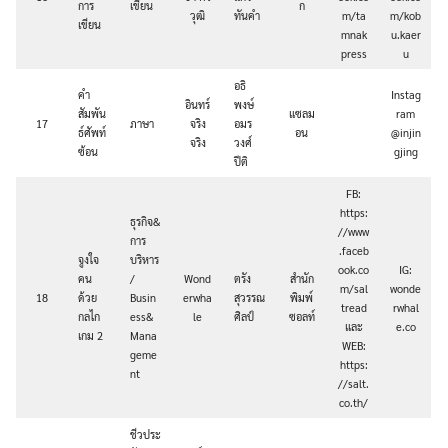
การ
เขียน
ก
วุฒิ
ทันคำ
m/ta
m/kob
เขียน
mnak
u.kaer
press
u
อธิ
คำ
Instag
อินทร์
พงษ์
สัมพัน
แซลม
ram
17
ภาษา
จริง
อมร
ธ์ศัพท์
อน
@injin
จริง
วงศ์
ซ้อน
gjing
ปีติ
FB:
https:
ธุรกิจ&
//www
การ
.faceb
จูงใจ
บริหาร
ook.co
IG:
คน
/
Wond
ตรัง
สำนัก
m/sal
wonde
18
ด้วย
Busin
erwha
สุวรรณ
พิมพ์
tread
rwhal
กลไก
ess&
le
ศิลป์
ซอลท์
และ
e.co
เกม 2
Mana
WEB:
geme
https:
nt
//salt.
co.th/
ชีวประ