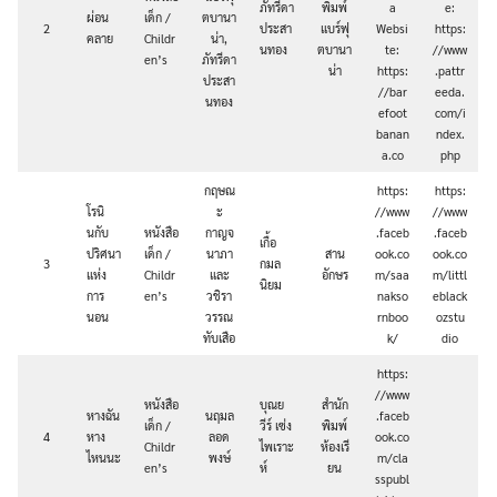
ภัทรีดา
พิมพ์
a
e:
ผ่อน
เด็ก /
ตบานา
2
ประสา
แบร์ฟุ
Websi
https:
คลาย
Childr
น่า,
นทอง
ตบานา
te:
//www
en’s
ภัทรีดา
น่า
https:
.pattr
ประสา
//bar
eeda.
นทอง
efoot
com/i
banan
ndex.
a.co
php
กฤษณ
https:
https:
โรนิ
ะ
//www
//www
นกับ
หนังสือ
กาญจ
.faceb
.faceb
เกื้อ
ปริศนา
เด็ก /
นาภา
สาน
ook.co
ook.co
3
กมล
แห่ง
Childr
และ
อักษร
m/saa
m/littl
นิยม
การ
en’s
วชิรา
nakso
eblack
นอน
วรรณ
rnboo
ozstu
ทับเสือ
k/
dio
https:
//www
หนังสือ
บุณย
สำนัก
หางฉัน
นฤมล
.faceb
เด็ก /
วีร์ เซ่ง
พิมพ์
4
หาง
ลอด
ook.co
Childr
ไพเราะ
ห้องเรี
ไหนนะ
พงษ์
m/cla
en’s
ห์
ยน
sspubl