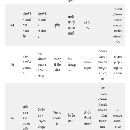
https:
ประวัติ
ประวัติ
//www
มนสิ
ศาสตร์
ศาสตร์
.faceb
ชา รุ่ง
แซลม
24
การ
/
รูทีน
ook.co
ชวาล
อน
ครอง
Histor
m/Ro
นนท์
รัก
y
utineB
KK
books
การ
ผลิต
capet
cham
พัฒนา
ยุทธภู
Cal
ภาพไม่
books
hailan
p.cp3
25
ตนเอง
มิ ปัน
Newp
ฉาบฉว
cape
d@gm
@gma
/ Self-
ฟอง
ort
ย
ail.co
il.com
Help
m
FB:
https:
//www
.faceb
พลัง
จิตวิท
ook.co
IG:
ของ
Wond
สำนัก
ยา /
โจ โค
m/sal
wonde
26
คน
erwha
พิมพ์
Psych
เฮน
tread
rwhal
แปลก
le
ซอลท์
ology
และ
e.co
หน้า