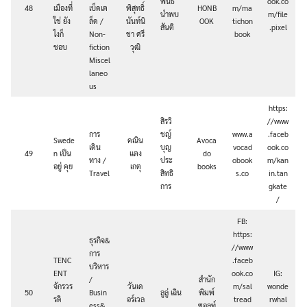
พนธ์
ook.co
48
เมืองที่
เบ็ดเต
พิสุทธิ์
HONB
m/ma
นำพบ
m/file
ใช่ ยัง
ล็ด /
นันท์นิ
OOK
tichon
สันติ
.pixel
ไงก็
Non-
ชา ศรี
book
ชอบ
fiction
วุฒิ
Miscel
laneo
us
https:
สิรวิ
//www
การ
ชญ์
www.a
.faceb
Swede
คณิน
Avoca
เดิน
บุญ
vocad
ook.co
49
n เป็น
แตง
do
ทาง /
ประ
obook
m/kan
อยู่ คุย
เกตุ
books
Travel
สิทธิ
s.co
in.tan
การ
gkate
/
FB:
https:
ธุรกิจ&
//www
การ
TENC
.faceb
บริหาร
ENT
ook.co
IG:
/
สำนัก
จักรวร
วันเด
m/sal
wonde
50
Busin
ลูลู่ เฉิน
พิมพ์
รดิ
อร์เวล
tread
rwhal
ess&
ซอลท์