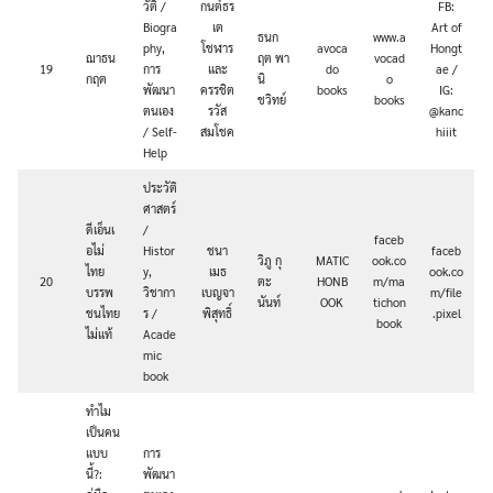
วัติ /
กนต์ธร
FB:
Biogra
เต
Art of
ธนก
www.a
phy,
โชฬาร
avoca
Hongt
ฌาธน
ฤต พา
vocad
19
การ
และ
do
ae /
กฤต
นิ
o
พัฒนา
ครรชิต
books
IG:
ชวิทย์
books
ตนเอง
รวัส
@kanc
/ Self-
สมโชค
hiiit
Help
ประวัติ
ศาสตร์
ดีเอ็นเ
/
faceb
อไม่
Histor
ชนา
faceb
วิภู กุ
MATIC
ook.co
ไทย
y,
เมธ
ook.co
20
ตะ
HONB
m/ma
บรรพ
วิชากา
เบญจา
m/file
นันท์
OOK
tichon
ชนไทย
ร /
พิสุทธิ์
.pixel
book
ไม่แท้
Acade
mic
book
ทำไม
เป็นคน
แบบ
การ
นี้?:
พัฒนา