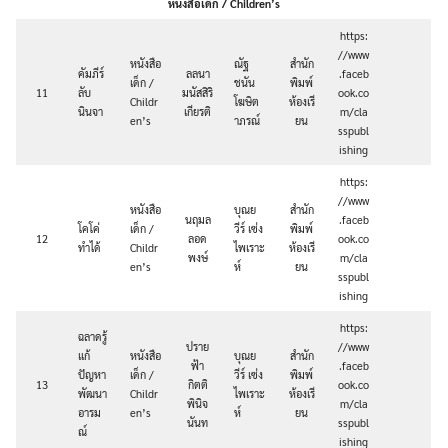
หนังสือเด็ก / Children’s
https:
//www
หนังสือ
ณัฐ
สำนัก
คัมภีร์
ลลนา
.faceb
เด็ก /
ชนัน
พิมพ์
11
ลับ
มนัสสิริ
ook.co
Childr
โฆษิต
ห้องเรี
นินจา
เกียรติ
m/cla
en’s
าภรณ์
ยน
sspubl
ishing
https:
//www
หนังสือ
บุณย
สำนัก
นฤมล
.faceb
โคโค่
เด็ก /
วีร์ เซ่ง
พิมพ์
12
ลอด
ook.co
ทำได้
Childr
ไพเราะ
ห้องเรี
พงษ์
m/cla
en’s
ห์
ยน
sspubl
ishing
https:
ฉลาดรู้
ปราย
//www
แก้
หนังสือ
บุณย
สำนัก
ฟ้า
.faceb
ปัญหา
เด็ก /
วีร์ เซ่ง
พิมพ์
13
กิตติ
ook.co
พัฒนา
Childr
ไพเราะ
ห้องเรี
พินิจ
m/cla
อารม
en’s
ห์
ยน
นันท
sspubl
ณ์
ishing