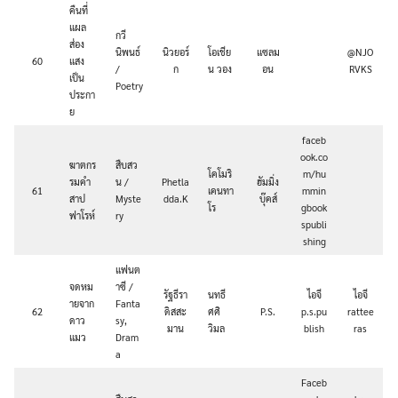
คืนที่
แผล
กวี
ส่อง
นิพนธ์
นิวยอร์
โอเชีย
แซลม
@NJO
60
แสง
/
ก
น วอง
อน
RVKS
เป็น
Poetry
ประกา
ย
faceb
ook.co
ฆาตกร
สืบสว
โคโมริ
m/hu
รมคำ
น /
Phetla
ฮัมมิ่ง
61
เคนทา
mmin
สาป
Myste
dda.K
บุ๊คส์
โร
gbook
ฟาโรห์
ry
spubli
shing
แฟนต
จดหม
าซี /
รัฐธีรา
นทธี
ไอจี
ไอจี
ายจาก
Fanta
62
ดิสสะ
ศศิ
P.S.
p.s.pu
rattee
ดาว
sy,
มาน
วิมล
blish
ras
แมว
Dram
a
Faceb