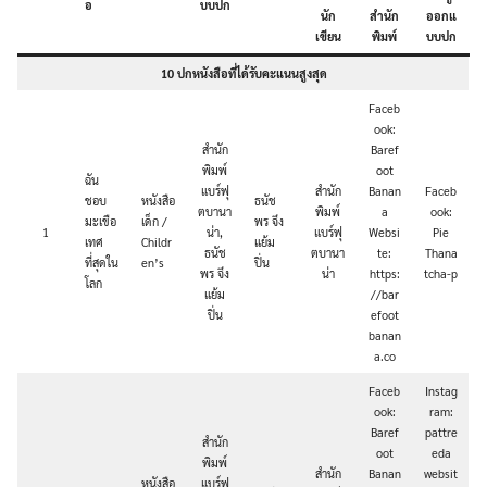
อ
บบปก
นัก
สำนัก
ออกแ
เขียน
พิมพ์
บบปก
10 ปกหนังสือที่ได้รับคะแนนสูงสุด
Faceb
ook:
สำนัก
Baref
พิมพ์
oot
ฉัน
แบร์ฟุ
สำนัก
Banan
Faceb
ชอบ
หนังสือ
ธนัช
ตบานา
พิมพ์
a
ook:
มะเขือ
เด็ก /
พร จึง
1
น่า,
แบร์ฟุ
Websi
Pie
เทศ
Childr
แย้ม
ธนัช
ตบานา
te:
Thana
ที่สุดใน
en’s
ปิ่น
พร จึง
น่า
https:
tcha-p
โลก
แย้ม
//bar
ปิ่น
efoot
banan
a.co
Faceb
Instag
ook:
ram:
Baref
pattre
สำนัก
oot
eda
พิมพ์
สำนัก
Banan
websit
หนังสือ
แบร์ฟุ