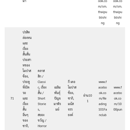
มา
ook.co
ook.co
m/sm.
m/sm.
thaipu
thaipu
blishi
blishi
ng
ng
ปรสิต
ล่องหน
และ
เรื่อง
สั้นสั่น
ประสา
ทของ
โมปาส
คลาส
ซ็อง,
สิก /
ประตู
Classi
กี เดอ
www.f
ที่เปิด
c, เรื่อง
เฉลิม
โมปาส
acebo
www.f
รอ
สั้น /
พันธุ์
ซ็อง,
ok.co
acebo
อ่าน10
71
และ
Short
ปัญจ
ซากิ,
m/Re
ok.co
1
เรื่อง
Storie
มาพิร
มนัส
ading
m/10
สั้น
s,
มย์
จรร
101Fa
00pun
อื่นๆ
สยอง
ยงค์
nclub
ของ
ขวัญ /
ซากิ,
Horror