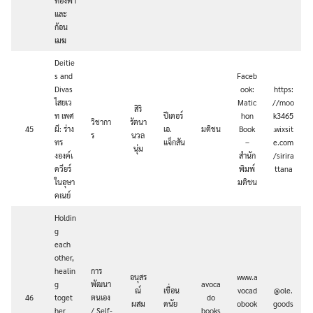
ท้องฟ้า
และ
ก้อน
เมฆ
Deitie
s and
Faceb
Divas
ook:
https:
ไสยเว
Matic
//moo
สิริ
ท เพศ
ปีเตอร์
hon
k3465
วิชากา
รัตนา
45
ผี: ร่าง
เอ.
มติชน
Book
.wixsit
ร
นวล
ทร
แจ็กสัน
–
e.com
นุ่ม
งองค์เ
สำนัก
/sirira
ควียร์
พิมพ์
ttana
ในอุษา
มติชน
คเนย์
Holdin
g
each
other,
healin
การ
อนุสร
www.a
g
พัฒนา
avoca
ณ์
เขื่อน
vocad
@ole.
46
toget
ตนเอง
do
ผสม
ดนัย
obook
goods
her
/ Self-
books