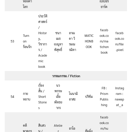
หลังคา
เปเปอร์
โลก
ยาร์ด
ประวัติ
ศาสตร์
/
faceb
Histor
ชนา
อาณ
faceb
Turn
MATIC
ook.co
y,
เมธ
ดา วิ
ook.co
53
on
HONB
m/ma
วิชากา
เบญจา
รมณ
m/file
ร้อนรัก
OOK
tichon
ร /
พิสุทธิ์
รมิตา
.pixel
book
Acade
mic
book
วรรณกรรม / Fiction
เรื่อง
นว
FB :
Instag
สั้น /
พรรษ
กาย
โนนามิ
Prism
ram :
54
Short
เอื้อ
ปริซึม
หยาบ
อาสะ
Publis
nawap
Storie
พัทธย
hing
at__a
s
ากร
faceb
ook.co
คดี
สืบสว
Atelie
อาโอ
m/hu
ฆาตกร
น /
r
ฮัมมิ่ง