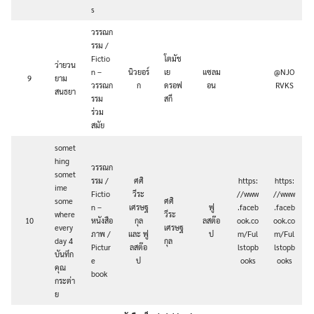
s
วรรณก
รรม /
Fictio
โตมัช
ว่ายวน
n –
นิวยอร์
เย
แซลม
@NJO
9
ยาม
วรรณก
ก
ดรอฟ
อน
RVKS
สนธยา
รรม
สกี
ร่วม
สมัย
somet
hing
วรรณก
somet
รรม /
ศศิ
https:
https:
ime
Fictio
วีระ
//www
//www
some
ศศิ
n –
เศรษฐ
ฟู
.faceb
.faceb
where
วีระ
10
หนังสือ
กุล
ลสต๊อ
ook.co
ook.co
every
เศรษฐ
ภาพ /
และ ฟู
ป
m/Ful
m/Ful
day 4
กุล
Pictur
ลสต๊อ
lstopb
lstopb
บันทึก
e
ป
ooks
ooks
คุณ
book
กระต่า
ย