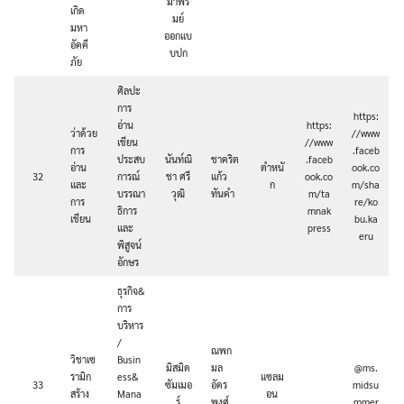
มาพิร
เกิด
มย์
มหา
ออกแบ
อัคคี
บปก
ภัย
ศิลปะ
การ
https:
อ่าน
https:
ว่าด้วย
//www
เขียน
//www
การ
.faceb
ประสบ
นันท์ณิ
ชาคริต
.faceb
อ่าน
ตำหนั
ook.co
32
การณ์
ชา ศรี
แก้ว
ook.co
และ
ก
m/sha
บรรณา
วุฒิ
ทันคำ
m/ta
การ
re/ko
ธิการ
mnak
เขียน
bu.ka
และ
press
eru
พิสูจน์
อักษร
ธุรกิจ&
การ
บริหาร
/
ณพก
วิชาเซ
Busin
มิสมิด
มล
@ms.
รามิก
ess&
แซลม
33
ซัมเมอ
อัคร
midsu
สร้าง
Mana
อน
ร์
พงศ์
mmer