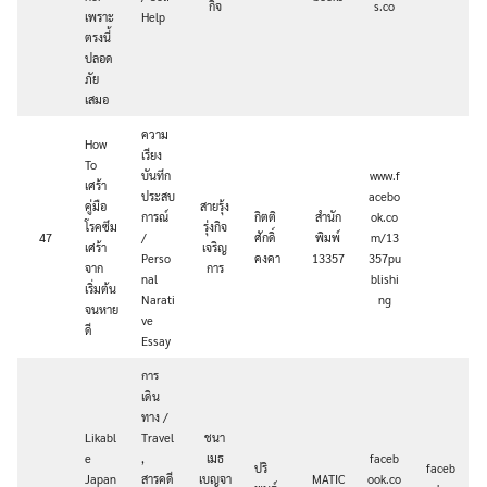
กิจ
s.co
เพราะ
Help
ตรงนี้
ปลอด
ภัย
เสมอ
ความ
How
เรียง
To
บันทึก
www.f
เศร้า
ประสบ
acebo
คู่มือ
สายรุ้ง
การณ์
กิตติ
สำนัก
ok.co
โรคซึม
รุ่งกิจ
47
/
ศักดิ์
พิมพ์
m/13
เศร้า
เจริญ
Perso
คงคา
13357
357pu
จาก
การ
nal
blishi
เริ่มต้น
Narati
ng
จนหาย
ve
ดี
Essay
การ
เดิน
ทาง /
Likabl
Travel
ชนา
e
,
เมธ
faceb
ปริ
faceb
Japan
สารคดี
เบญจา
MATIC
ook.co