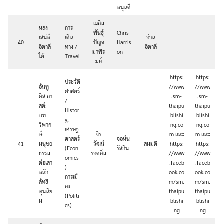
หนุนดี
เฉลิม
หลง
การ
พันธุ์
Chris
เสน่ห์
เดิน
อ่าน
40
ปัญจ
Harris
อิตาลี
ทาง /
อิตาลี
มาพิร
on
ใต้
Travel
มย์
https:
https:
ประวัติ
อันทู
//www
//www
ศาสตร์
ดิส ลา
.sm-
.sm-
/
สต์:
thaipu
thaipu
Histor
บท
blishi
blishi
y,
วิพาก
ng.co
ng.co
เศรษฐ
ษ์
จิร
m และ
m และ
ศาสตร์
จอห์น
41
มนุษย
วัฒน์
สมมติ
https:
https:
(Econ
รัสกิน
ธรรม
รอดอิ่ม
//www
//www
omics
ต่อเสา
.faceb
.faceb
)
หลัก
ook.co
ook.co
การเมื
ลัทธิ
m/sm.
m/sm.
อง
ทุนนิย
thaipu
thaipu
(Politi
ม
blishi
blishi
cs)
ng
ng