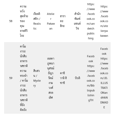
https:
ความ
https:
//www
หวัง
//www
เรียลลิ
Atelie
สำนัก
.faceb
สุดท้าย
ฮารา
.faceb
สติก /
r
พิมพ์
ook.co
58
ของ
ดะ
ook.co
Realis
Pakaw
แซนด์
m/san
คุณ
ฮิกะ
m/ate
tic
an
วิช
dwich
ยายคิริ
lierpa
publis
โกะ
kawan
hing
คาโม
Faceb
งาวะ
ook
นักสืบ
Faceb
เจลดา
https:
อาหาร
ook
ภูพนา
//www
รสชาติ
https:
นุสรณ์
.faceb
ความ
สืบสว
//www
ธัญว
คาชิ
ook.co
ทรงจํา
น /
.faceb
59
รัตม์
วาอิ ฮิ
บิบลิ
m/JD.
/ คาโม
Myste
ook.co
งาม
ซาชิ
ILLUS
งาวะ
ry
m/Bib
วงศ์
TRATI
นักสืบ
liopub
สกล
ONan
อาหาร
lishin
เลิศ
dHAN
รสชาติ
gTH
DMAD
ที่ยัง
E
คิดถึง