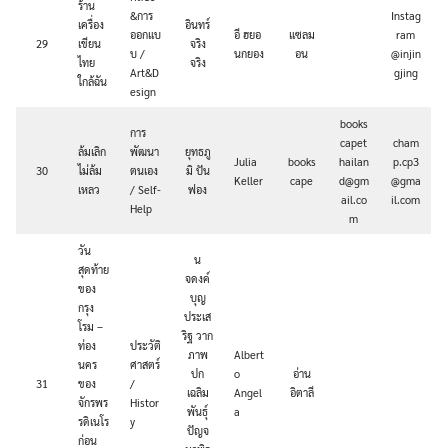
ร้าน
&การ
Instag
เครื่อง
อินทร์
ออกแบ
อี ฮยอ
แซลม
ram
29
เขียน
จริง
บ /
นกยอง
อน
@injin
ไทย
จริง
Art&D
gjing
ใกล้ฉัน
esign
books
การ
capet
cham
ล้มเลิก
พัฒนา
ยุทธภู
Julia
books
hailan
p.cp3
30
ไม่ล้ม
ตนเอง
มิ ปัน
Keller
cape
d@gm
@gma
เหลว
/ Self-
ฟอง
ail.co
il.com
Help
m
วัน
น
สุดท้าย
จดงค์
ของ
บุญ
กรุง
ประเส
โรม –
ริฐ วาก
ท่อง
ประวัติ
ภาพ
Albert
นคร
ศาสตร์
ปก
o
อ่าน
31
ของ
/
เฉลิม
Angel
อิตาลี
จักรพร
Histor
พันธุ์
a
รดิเนโร
y
ปัญจ
ก่อน