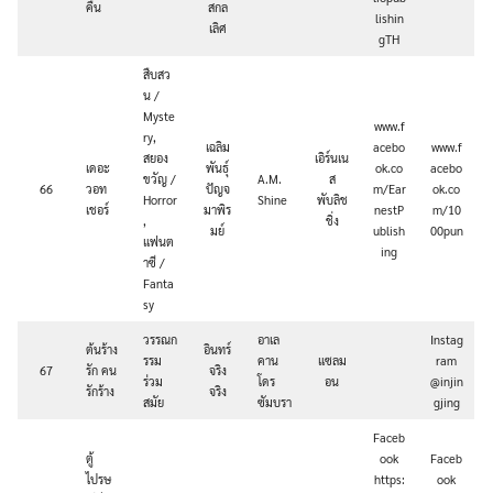
คืน
สกล
lishin
เลิศ
gTH
สืบสว
น /
Myste
www.f
ry,
เฉลิม
acebo
www.f
สยอง
เอิร์นเน
เดอะ
พันธุ์
ok.co
acebo
ขวัญ /
A.M.
ส
66
วอท
ปัญจ
m/Ear
ok.co
Horror
Shine
พับลิช
เชอร์
มาพิร
nestP
m/10
,
ชิ่ง
มย์
ublish
00pun
แฟนต
ing
าซี /
Fanta
sy
วรรณก
อาเล
Instag
ต้นร้าง
อินทร์
รรม
คาน
แซลม
ram
67
รัก คน
จริง
ร่วม
โดร
อน
@injin
รักร้าง
จริง
สมัย
ซัมบรา
gjing
Faceb
ตู้
ook
Faceb
ไปรษ
https:
ook