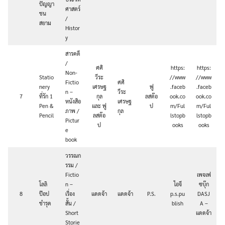
ปัญญา
ศาสตร์
ชน
/
สยาม
Histor
y
สารคดี
/
ศศิ
https:
https:
Non-
Statio
วีระ
//www
//www
Fictio
ศศิ
nery
เศรษฐ
ฟู
.faceb
.faceb
n –
วีระ
7
ที่รัก 1
กุล
ลสต๊อ
ook.co
ook.co
หนังสือ
เศรษฐ
Pen &
และ ฟู
ป
m/Ful
m/Ful
ภาพ /
กุล
Pencil
ลสต๊อ
lstopb
lstopb
Pictur
ป
ooks
ooks
e
book
วรรณก
รรม /
Fictio
เพจเฟ
โลลิ
n –
ไอจี
ซบุ๊ก
8
ป๊อป
เรื่อง
แดดจ้า
แดดจ้า
P.S.
p.s.pu
DASJ
ชำรุด
สั้น /
blish
A –
Short
แดดจ้า
Storie