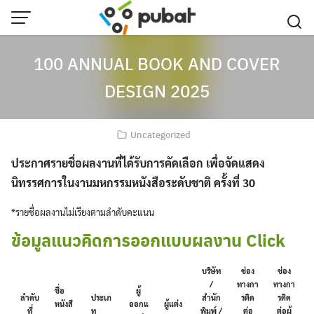
Skip
to
content
100 ANNUAL BOOK AND COVER
DESIGN 2025
Uncategorized
ประกาศรายชื่อผลงานที่ได้รับการคัดเลือก เพื่อจัดแสดง
นิทรรศการในงานมหกรรมหนังสือระดับชาติ ครั้งที่ 30
*รายชื่อผลงานไม่เรียงตามลำดับคะแนน
ข้อมูลแนวคิดการออกแบบผลงาน Click
บริษัท
ช่อง
ช่อง
/
ทางกา
ทางกา
ชื่อ
ผู้
ลำดับ
ประเภ
สำนัก
รติด
รติด
หนังสื
ออกแ
ผู้แต่ง
ที่
ท
พิมพ์ /
ต่อ
ต่อผู้