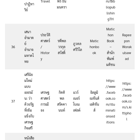
Travel
พร ธน
m/Bib
ปาฏิหา
มนตรา
liopub
ริย์
lishin
gTH
Matic
เสนา
ประวัติ
hon
Rapee
อำมาต
ศาสตร์
รพีพล
Matic
Book
pon
ย์
ภูวดล
36
/
วรกุล
honbo
–
Worak
Search
อำนาจ
ศรีวิไล
Histor
สวัสดิ์
ok
สำนัก
ulsaw
for:
มหาดไ
y
พิมพ์
ad
ทย
มติชน
เสรีนิย
มใหม่
https:
https:
แบบ
//www
//www
เยอรมั
เศรษฐ
กิตติ
แวร์
อิลลูมิ
.faceb
.faceb
น: ว่า
ศาสตร์
พล
เนอร์​
เนชันส์
ook.co
37
ook.co
ด้วยรัฐ
การเมื
สรัคคา
โบเน
เอดิชัน
m/illu
m/s.ki
ที่เข้ม
อง
นนท์
เฟลด์
ส์
minati
ttipho
แข็งกับ
onsed
l
เศรษฐ
itions
กิจเสรี
หนังสือ