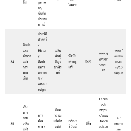
ฉัน
geme
ไพศาล
nt,
บันทึก
ประสบ
การณ์
ประวัติ
ศาสตร์
ศิลปะ
/
และ
Histor
เฉลิม
www.f
www.g
อำนาจ
y,
พันธุ์
ทัศนัย
acebo
ypsygr
34
แห่ง
ศิลปะ
ปัญจ
เศรษฐ
ยิปซี
ok.co
oup.n
การ
&การ
มาพิร
เสรี
m/10
et
มอง
ออกแบ
มย์
00pun
เห็น
บ /
Art&D
esign
Faceb
ook
เส้น
นันท
https:
ทาง
การ
วรรณ
//www
สาย
IG :
เดิน
แจ่มใส
เรย์เนอ
.faceb
35
เกลือ
บีอิ้ง
nnene
ทาง /
ธนัช
ร์ วินน์
ook.co
แห่ง
.iie