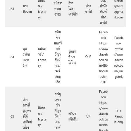
สืบสว
ook:
c.kron
ชนิสรา
ฮิรา
ชาย
น /
ปลา
สำนัก
gtham
63
ครอง
โนะ
นิรนาม
Myste
คาร์ป
พิมพ์
@gma
ธรรม
เคอิจิโร
ry
ปลา
il.com
คาร์ป
สุพิช
Faceb
ชา
ook
Faceb
เสนารั
https:
ook
ชุด
แฟนต
กษ์
//www
https:
อุเอฮา
ราชัน
าซี /
ธัญว
.faceb
//www
64
ชิ นา
บิบลิ
กวาง
Fanta
รัตม์
ook.co
.faceb
โฮโกะ
1-4
sy
งาม
m/Bib
ook.co
วงศ์
liopub
m/jun
สกล
lishin
gsnrk
เลิศ
gTH
Faceb
รณัฐ
ook
เด็ก
เลขา
https:
สาวที่
ขำ
สืบสว
//www
สูญหา
ธัญว
IG :
น /
สตีนา
.faceb
65
ยใต้
รัตม์
บีท
Ranut
Myste
แจ็กสัน
ook.co
อาทิตย์
งาม
hTong
ry
m/Bib
เที่ยง
วงศ์
liopub