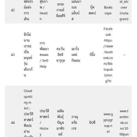
อัศจรร
สุขภา
แอนนา
at_atc
อรรถ
ย์แห่ง
พ /
เบล
บุ๊ค
Books
over
42
กานท์
การ
Healt
แอ็บบ์
สเคป
cape
(insta
จ้อยศิริ
เดิน
h
ส
gram)
Faceb
อีกไม่
ook
นาน
https:
การ
เราจะ
//www
พัฒนา
ตะวัน
เมาโร
เป็น
.faceb
43
ตนเอง
อิทธิ
เอฟ.
บีอิ้ง
–
มนุษย์
ook.co
/ Self-
จารุกุล
กิลเยน
รุ่น
m/Bib
Help
เดียวกั
liopub
น
lishin
gTH
Cloud
spotti
ng in
Art :
ประวัติ
เฉลิม
www.f
ประวัติ
www.g
ศาสตร์
พันธุ์
ภาณุ
acebo
ศาสตร์
ypsygr
44
/
ปัญจ
ตรัย
ยิปซี
ok.co
ศิลปะ
oup.n
Histor
มาพิร
เวช
m/10
ผ่าน
et
y
มย์
00pun