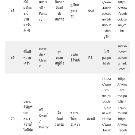
ณีย์
แฟนต
จิดาภา
//www
https:
ดูเรียน
มหัศจ
าซี /
จันทร์
.faceb
//www
68
สุเคงา
บิบลิ
รรย์
Fanta
สิริ
ook.co
.faceb
วะ
ยาม
sy
สถาพร
m/Bib
ook.co
ตะวัน
liopub
m/jcc
ลับฟ้า
lishin
hrr
gTH
sud.ka
คลาส
ที่ใดมี
สุด
ไอจี
.nayst
สิก /
ออสกา
69
ความ
คะเน
P.S.
p.s.pu
udio@
Classi
ร์ ไวลด์
เศร้า
สตูดิโอ
blish
gmail.
c
com
https:
https:
//www
//www
.sm-
.sm-
thaipu
thaipu
บทกวี
blishi
blishi
ตีพิมพ์
ng.co
ng.co
กวี
บน
จิร
ซะกา
m และ
m และ
นิพนธ์
70
สรวง
วัฒน์
รีย์ยา
สมมติ
https:
https:
/
สวรรค์
รอดอิ่ม
อมตยา
//www
//www
Poetry
ในปีต่อ
.faceb
.faceb