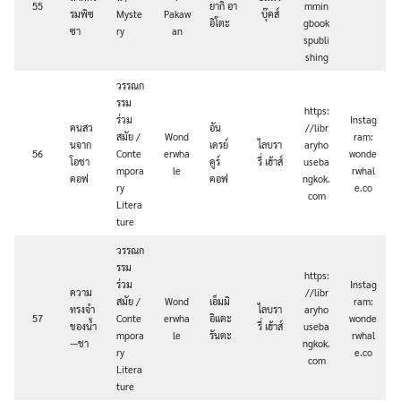
55
ยากิ อา
mmin
รมพิซ
Myste
Pakaw
บุ๊คส์
อิโตะ
gbook
ซา
ry
an
spubli
shing
วรรณก
รรม
https:
ร่วม
Instag
คนสว
อัน
//libr
สมัย /
Wond
ram:
นจาก
เดรย์
ไลบรา
aryho
56
Conte
erwha
wonde
โอชา
คูร์
รี่ เฮ้าส์
useba
mpora
le
rwhal
คอฟ
คอฟ
ngkok.
ry
e.co
com
Litera
ture
วรรณก
รรม
https:
ร่วม
Instag
ความ
//libr
สมัย /
Wond
เอ็มมิ
ram:
ทรงจำ
ไลบรา
aryho
57
Conte
erwha
อิแตะ
wonde
ของน้ำ
รี่ เฮ้าส์
useba
mpora
le
รันตะ
rwhal
—ชา
ngkok.
ry
e.co
com
Litera
ture