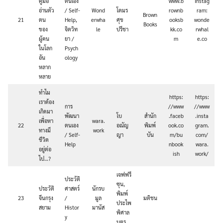
คู่มือ
ตนเอง
www.b
Instag
อ่านตัว
/ Self-
Wond
โตมร
rownb
ram:
Brown
21
ตน
Help,
erwha
ศุข
ooksb
wonde
Books
ของ
จิตวิท
le
ปรีชา
kk.co
rwhal
ผู้คน
ยา /
m
e.co
ในโลก
Psych
อัน
ology
หลาก
หลาย
ทำไม
https:
https:
เราต้อง
การ
//www
//www
เกิดมา
พัฒนา
โบ
สำนัก
.faceb
.insta
เพื่อหา
wara.
22
ตนเอง
อณัญ
พิมพ์
ook.co
gram.
ทางมี
work
/ Self-
ญา
บัน
m/bu
com/
ชีวิต
Help
nbook
wara.
อยู่ต่อ
ish
work/
ไป…?
เจฟฟรี
ประวัติ
ซุน,
ประวัติ
ศาสตร์
นักรบ
พิมพ์
23
จีนกรุง
/
มูล
มติชน
ประไพ
สยาม
Histor
มานัส
พิศาล
y
บุตร