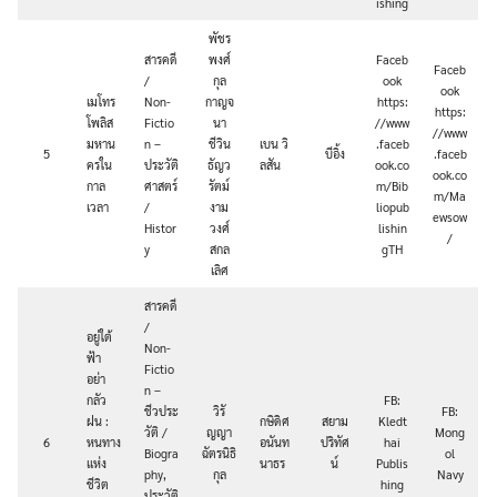
ishing
พัชร
สารคดี
พงศ์
Faceb
Faceb
/
กุล
ook
ook
เมโทร
Non-
กาญจ
https:
https:
โพลิส
Fictio
นา
//www
//www
มหาน
n –
ชีวิน
เบน วิ
.faceb
5
บีอิ้ง
.faceb
ครใน
ประวัติ
ธัญว
ลสัน
ook.co
ook.co
กาล
ศาสตร์
รัตม์
m/Bib
m/Ma
เวลา
/
งาม
liopub
ewsow
Histor
วงศ์
lishin
/
y
สกล
gTH
เลิศ
สารคดี
/
อยู่ใต้
Non-
ฟ้า
Fictio
อย่า
n –
กลัว
FB:
ชีวประ
วิรั
FB:
ฝน :
กษิดิศ
สยาม
Kledt
วัติ /
ญญา
Mong
6
หนทาง
อนันท
ปริทัศ
hai
Biogra
ฉัตรนิธิ
ol
แห่ง
นาธร
น์
Publis
phy,
กุล
Navy
ชีวิต
hing
ประวัติ