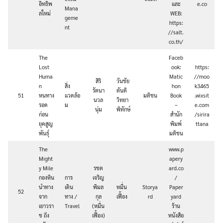
อิทธิพ
และ
e.co
Mana
ลใหม่
WEB:
geme
https:
nt
//salt.
co.th/
The
Faceb
Lost
ook:
https:
Huma
Matic
//moo
สิริ
วันชัย
n
สิ่ง
hon
k3465
รัตนา
ตันติ
51
หนทาง
แวดล้อ
มติชน
Book
.wixsit
นวล
วิทยา
รอด
ม
–
e.com
นุ่ม
พิทักษ์
ก่อน
สำนัก
/sirira
ยุคสูญ
พิมพ์
ttana
พันธุ์
มติชน
The
www.p
Might
apery
y Mile
รชต
ard.co
กองหิน
การ
เจริญ
/
นำทาง
เดิน
พิมล
หมื่น
Storya
Paper
52
จาก
ทาง /
กุล
เฟื้อง
rd
yard
เยาวรา
Travel
(หมื่น
ร้าน
ช ถึง
เฟื้อง)
หนังสือ