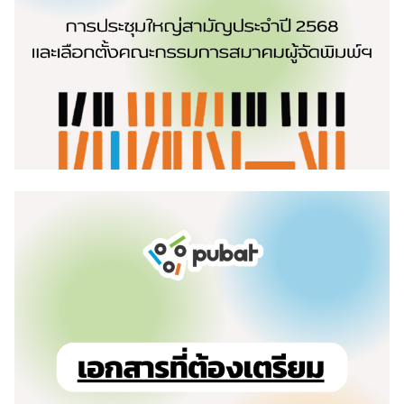
Search
for: