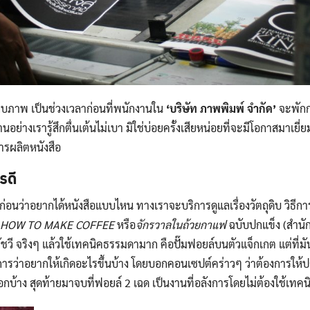
เก็บภาพ เป็นช่วงเวลาก่อนที่พนักงานใน
‘บริษัท ภาพพิมพ์ จำกัด’
จะพักกล
ย่างเรารู้สึกตื่นเต้นไม่เบา มิใช่บ่อยครั้งเสียหน่อยที่จะมีโอกาสมาเยี่ยม
ารผลิตหนังสือ
ไรดี
ก่อนว่าอยากได้หนังสือแบบไหน ทางเราจะบริการดูแลเรื่องวัตถุดิบ วิธีก
HOW TO MAKE COFFEE
หรือ
จักรวาลในถ้วยกาแฟ
ฉบับปกแข็ง (สำนักพ
อรัชวี จริงๆ แล้วใช้เทคนิคธรรมดามาก คือปั๊มฟอยล์บนตัวแจ็กเกต แต่ที่ม
การว่าอยากให้เกิดอะไรขึ้นบ้าง โดยบอกคอนเซปต์คร่าวๆ ว่าต้องการให้ปก
กบ้าง สุดท้ายมาจบที่ฟอยล์ 2 เฉด เป็นงานที่อลังการโดยไม่ต้องใช้เทค