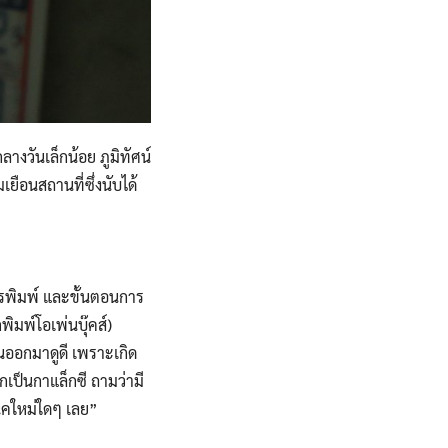
างวันเล็กน้อย ภูมิทัศน์
เยือนสถานที่ซึ่งนับได้
ารพิมพ์ และขั้นตอนการ
ิมพ์โอเพ่นบุ๊คส์)
ันออกมาดูดี เพราะเกิด
เป็นกาแล็กซี ถามว่ามี
นิคใหม่ใดๆ เลย”