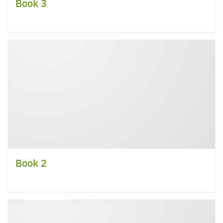
Book 3
Search
Book 2
for: