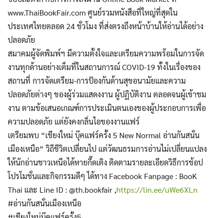
for:
www.ThaiBookFair.com ศูนย์รวมหนังสือที่ใหญ่ที่สุดใน
ประเทศไทยตลอด 24 ชั่วโมง ที่ส่งตรงถึงหน้าบ้านให้อ่านได้อย่าง
ปลอดภัย
สมาคมผู้จัดพิมพ์ฯ มีความตั้งใจและเตรียมความพร้อมในการจัด
งานทุกด้านอย่างเต็มที่ในสถานการณ์ COVID-19 ทั้งในเรื่องของ
สถานที่ การจัดเตรียม-การป้องกันด้านสุขอนามัยและความ
ปลอดภัยต่างๆ ของผู้ร่วมแสดงงาน ผู้ปฏิบัติงาน ตลอดจนผู้เข้าชม
งาน ตามข้อเสนอเกณฑ์การประเมินตนเองของผู้ประกอบการเพื่อ
ความปลอดภัย แต่ยังคงกลิ่นไอของงานแฟร์
เตรียมพบ “เชียงใหม่ บุ๊คแฟร์ครั้ง 5 New Normal อ่านกันสนั่น
เมืองเหนือ” วิถีชีวิตเปลี่ยนไป แต่วัฒนธรมการอ่านไม่เปลี่ยนแปลง
ให้นักอ่านชาวเหนือได้หายกึ๊ดเติง ติดตามรายละเอียดวิธีการช้อป
โปรโมชั่นและกิจกรรมดีๆ ได้ทาง Facebook Fanpage : BooK
Thai และ Line ID : @th.bookfair ,
https://lin.ee/uWe6XLn
#อ่านกันสนั่นเมืองเหนือ
#เชียงใหม่บุ๊คแฟร์ครั้ง5