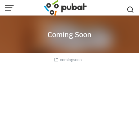
Skip
to
content
Coming Soon
comingsoon