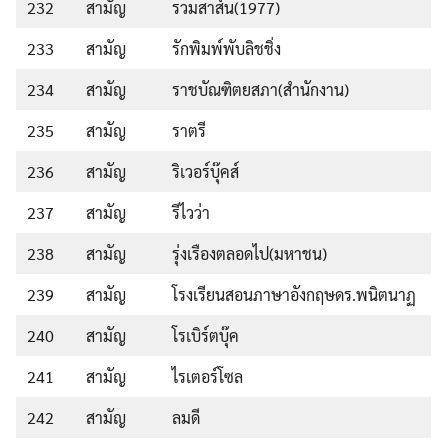
232
สามัญ
รวมสาส์น(1977)
233
สามัญ
รักพิมพ์พับลิชชิ่ง
234
สามัญ
ราชบัณฑิตยสภา(สำนักงาน)
235
สามัญ
ราตรี
236
สามัญ
ริเวอร์บุ๊คส์
237
สามัญ
รีไวว่า
238
สามัญ
รุ่งเรืองตลอดไป(มหาชน)
239
สามัญ
โรงเรียนสอนภาษาอังกฤษดร.พนิตนาฏ
240
สามัญ
โรเบิร์ตบุ๊ค
241
สามัญ
ไรเตอร์โซล
242
สามัญ
ลมดี