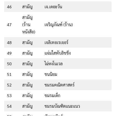
46
สามัญ
เจ.เดอะวัน
สามัญ
47
(ร้าน
เจริญภัณฑ์ (ร้าน)
หนังสือ)
48
สามัญ
เจลิเทอเรเจอร์
49
สามัญ
แจ่มใสพับลิชชิ่ง
50
สามัญ
ไฉ่หงโนเวล
51
สามัญ
ชนนิยม
52
สามัญ
ชมรมคณิตศาสตร์
53
สามัญ
ชมรมเด็ก
54
สามัญ
ชมรมบัณฑิตแนะแนว