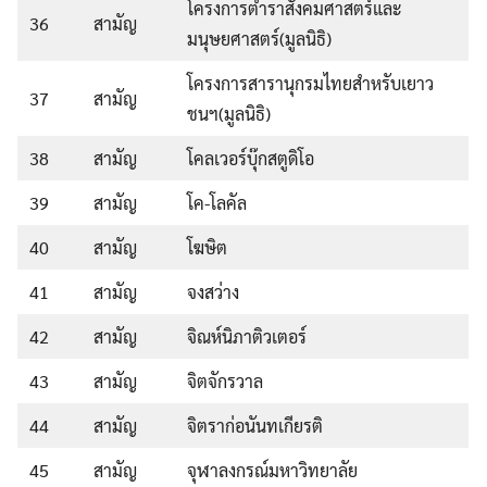
โครงการตำราสังคมศาสตร์และ
36
สามัญ
มนุษยศาสตร์(มูลนิธิ)
โครงการสารานุกรมไทยสำหรับเยาว
37
สามัญ
ชนฯ(มูลนิธิ)
38
สามัญ
โคลเวอร์บุ๊กสตูดิโอ
39
สามัญ
โค-โลคัล
40
สามัญ
โฆษิต
41
สามัญ
จงสว่าง
42
สามัญ
จิณห์นิภาติวเตอร์
43
สามัญ
จิตจักรวาล
44
สามัญ
จิตราก่อนันทเกียรติ
45
สามัญ
จุฬาลงกรณ์มหาวิทยาลัย