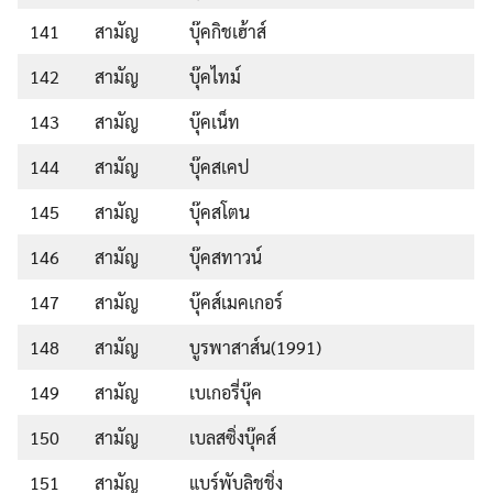
141
สามัญ
บุ๊คกิชเฮ้าส์
142
สามัญ
บุ๊คไทม์
143
สามัญ
บุ๊คเน็ท
144
สามัญ
บุ๊คสเคป
145
สามัญ
บุ๊คสโตน
146
สามัญ
บุ๊คสทาวน์
147
สามัญ
บุ๊คส์เมคเกอร์
148
สามัญ
บูรพาสาส์น(1991)
149
สามัญ
เบเกอรี่บุ๊ค
150
สามัญ
เบลสซิ่งบุ๊คส์
151
สามัญ
แบร์พับลิชชิ่ง