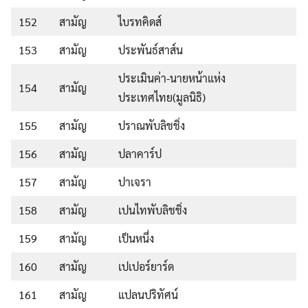
152
สามัญ
ไบรทคิดส์
153
สามัญ
ประพันธ์สาส์น
ประเมินค่า-นายหน้าแห่ง
154
สามัญ
ประเทศไทย(มูลนิธิ)
155
สามัญ
ปราณพับลิชชิ่ง
156
สามัญ
ปลาคาร์ป
157
สามัญ
ปาเจรา
158
สามัญ
เปนไทพับลิชชิ่ง
159
สามัญ
เป็นหนึ่ง
160
สามัญ
เปเปอร์ยาร์ด
161
สามัญ
แปลนปริทัศน์