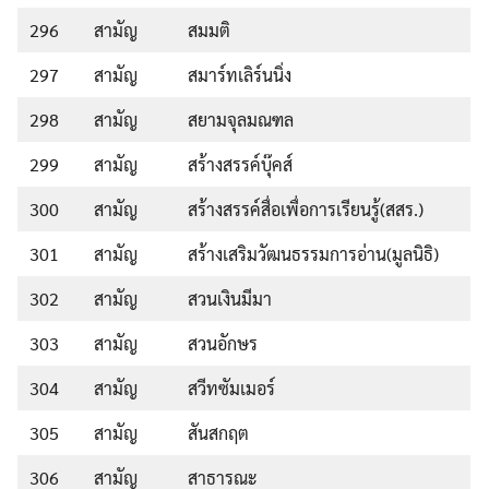
296
สามัญ
สมมติ
297
สามัญ
สมาร์ทเลิร์นนิ่ง
298
สามัญ
สยามจุลมณฑล
299
สามัญ
สร้างสรรค์บุ๊คส์
300
สามัญ
สร้างสรรค์สื่อเพื่อการเรียนรู้(สสร.)
301
สามัญ
สร้างเสริมวัฒนธรรมการอ่าน(มูลนิธิ)
302
สามัญ
สวนเงินมีมา
303
สามัญ
สวนอักษร
304
สามัญ
สวีทซัมเมอร์
305
สามัญ
สันสกฤต
306
สามัญ
สาธารณะ