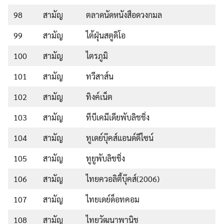
98
สามัญ
ตลาดนัดหนังสือดวงกมล
99
สามัญ
ไต้ฝุ่นสตูดิโอ
100
สามัญ
ไตรภูมิ
101
สามัญ
ทวีสาส์น
102
สามัญ
ทิงค์เน็ต
103
สามัญ
ทีบีเคมีเดียพับลิชชิ่ง
104
สามัญ
ทูเดย์บุ๊คส์แอนด์ดีไซน์
105
สามัญ
ทูยูพับลิชชิ่ง
106
สามัญ
ไทยควอลิตี้บุ๊คส์(2006)
107
สามัญ
ไทยเดย์ด็อทคอม
108
สามัญ
ไทยวัฒนาพานิช