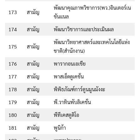
พัฒนาคุณภาพวิชาการ(พว.)อินเตอร์เน
173
สามัญ
ชันแนล
174
สามัญ
พัฒนาวิชาการและประเมินผล
พัฒนาวิทยาศาสตร์และเทคโนโลยีแห่ง
175
สามัญ
ชาติ(สำนักงาน)
176
สามัญ
พารากอนเอเชีย
177
สามัญ
พาสเอ็ดดูเคชั่น
178
สามัญ
พิพิธภัณฑ์การ์ตูนมูนมังงะ
179
สามัญ
พี.วาทินพับลิเคชั่น
180
สามัญ
พีทีเคสตูดิโอ
181
สามัญ
พูนิก้า