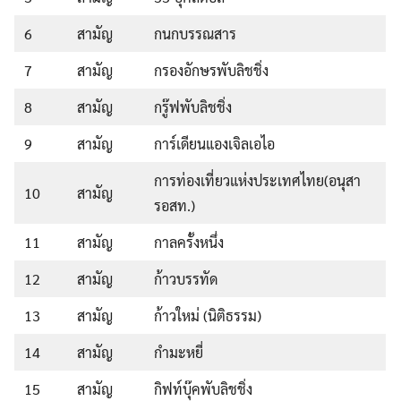
6
สามัญ
กนกบรรณสาร
7
สามัญ
กรองอักษรพับลิชชิ่ง
8
สามัญ
กรู๊ฟพับลิชชิ่ง
9
สามัญ
การ์เดียนแองเจิลเอไอ
การท่องเที่ยวแห่งประเทศไทย(อนุสา
10
สามัญ
รอสท.)
11
สามัญ
กาลครั้งหนึ่ง
12
สามัญ
ก้าวบรรทัด
13
สามัญ
ก้าวใหม่ (นิติธรรม)
14
สามัญ
กำมะหยี่
15
สามัญ
กิฟท์บุ๊คพับลิชชิ่ง